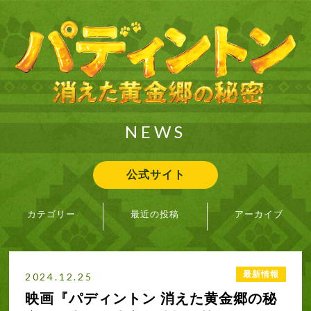
NEWS
公式サイト
カテゴリー
最近の投稿
アーカイブ
最新情報
パディントンファミリーが大集結！大ヒットに向けて”パディントン
2025年5月
愛”を叫ぶ！
イベント＆試写会情報
2025年4月
最新情報
公式サイトリニューアル！
2024.12.25
2025年3月
映画『パディントン 消えた黄金郷の秘
エリザベス女王とサンドウィッチを分け合った仲！パディントンが
2024年12月
大阪万博を来訪しました！