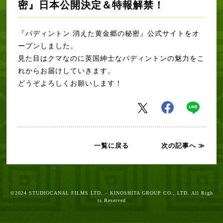
密』日本公開決定＆特報解禁！
映画『パディントン 消えた黄金郷の秘密』公開前夜祭のお知らせ
松坂桃李 「数少ない友」 パディントンとの7年ぶりの再会はド派手
『パディントン 消えた黄金郷の秘密』公式サイトをオ
なボートで登場！
ープンしました。
見た目はクマなのに英国紳士なパディントンの魅力をこ
れからお届
けしていきます。
どうぞよろしくお願いします！
一覧に戻る
次の記事へ ≫
©2024 STUDIOCANAL FILMS LTD. – KINOSHITA GROUP CO., LTD. All Righ
ts Reserved